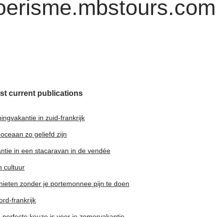
oerisme.mbstours.com
st current publications
gvakantie in zuid-frankrijk
ceaan zo geliefd zijn
antie in een stacaravan in de vendée
 cultuur
nieten zonder je portemonnee pijn te doen
rd-frankrijk
perfecte keuze is voor je zomervakantie