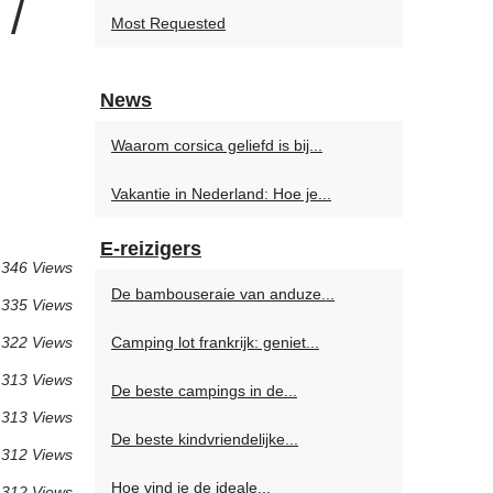
 /
Most Requested
News
Waarom corsica geliefd is bij...
Vakantie in Nederland: Hoe je...
E-reizigers
346 Views
De bambouseraie van anduze...
335 Views
322 Views
Camping lot frankrijk: geniet...
313 Views
De beste campings in de...
313 Views
De beste kindvriendelijke...
312 Views
Hoe vind je de ideale...
312 Views